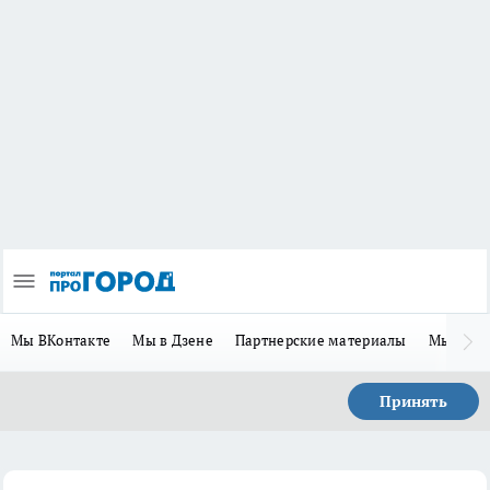
Мы ВКонтакте
Мы в Дзене
Партнерские материалы
Мы в Te
Принять