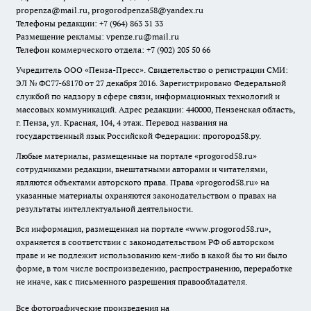
propenza@mail.ru
, progorodpenza58@yandex.ru
Телефоны редакции: +7 (964) 863 31 33
Размещение рекламы: vpenze.ru@mail.ru
Телефон коммерческого отдела: +7 (902) 205 50 66
Учредитель ООО «Пенза-Пресс». Свидетельство о регистрации СМИ:
ЭЛ № ФС77-68170 от 27 декабря 2016. Зарегистрировано Федеральной
службой по надзору в сфере связи, информационных технологий и
массовых коммуникаций. Адрес редакции: 440000, Пензенская область,
г. Пенза, ул. Красная, 104, 4 этаж. Перевод названия на
государственный язык Российской Федерации: прогород58.ру.
Любые материалы, размещенные на портале «
progorod58.ru
»
сотрудниками редакции, внештатными авторами и читателями,
являются объектами авторского права. Права «
progorod58.ru
» на
указанные материалы охраняются законодательством о правах на
результаты интеллектуальной деятельности.
Вся информация, размещенная на портале «
www.progorod58.ru
»,
охраняется в соответствии с законодательством РФ об авторском
праве и не подлежит использованию кем-либо в какой бы то ни было
форме, в том числе воспроизведению, распространению, переработке
не иначе, как с письменного разрешения правообладателя.
Все фотографические произведения на