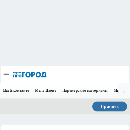
Мы ВКонтакте
Мы в Дзене
Партнерские материалы
Мы в Te
Принять