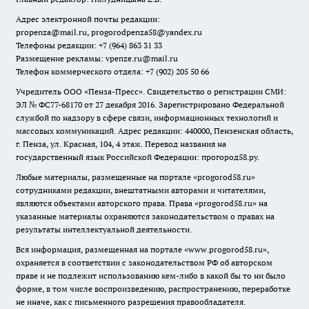
Адрес электронной почты редакции:
propenza@mail.ru
, progorodpenza58@yandex.ru
Телефоны редакции: +7 (964) 863 31 33
Размещение рекламы: vpenze.ru@mail.ru
Телефон коммерческого отдела: +7 (902) 205 50 66
Учредитель ООО «Пенза-Пресс». Свидетельство о регистрации СМИ:
ЭЛ № ФС77-68170 от 27 декабря 2016. Зарегистрировано Федеральной
службой по надзору в сфере связи, информационных технологий и
массовых коммуникаций. Адрес редакции: 440000, Пензенская область,
г. Пенза, ул. Красная, 104, 4 этаж. Перевод названия на
государственный язык Российской Федерации: прогород58.ру.
Любые материалы, размещенные на портале «
progorod58.ru
»
сотрудниками редакции, внештатными авторами и читателями,
являются объектами авторского права. Права «
progorod58.ru
» на
указанные материалы охраняются законодательством о правах на
результаты интеллектуальной деятельности.
Вся информация, размещенная на портале «
www.progorod58.ru
»,
охраняется в соответствии с законодательством РФ об авторском
праве и не подлежит использованию кем-либо в какой бы то ни было
форме, в том числе воспроизведению, распространению, переработке
не иначе, как с письменного разрешения правообладателя.