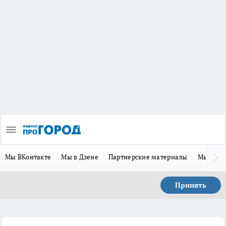
Мы ВКонтакте
Мы в Дзене
Партнерские материалы
Мы в Te
Принять