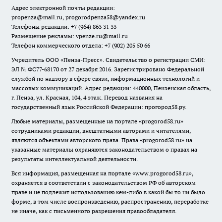
Адрес электронной почты редакции:
propenza@mail.ru
, progorodpenza58@yandex.ru
Телефоны редакции: +7 (964) 863 31 33
Размещение рекламы: vpenze.ru@mail.ru
Телефон коммерческого отдела: +7 (902) 205 50 66
Учредитель ООО «Пенза-Пресс». Свидетельство о регистрации СМИ:
ЭЛ № ФС77-68170 от 27 декабря 2016. Зарегистрировано Федеральной
службой по надзору в сфере связи, информационных технологий и
массовых коммуникаций. Адрес редакции: 440000, Пензенская область,
г. Пенза, ул. Красная, 104, 4 этаж. Перевод названия на
государственный язык Российской Федерации: прогород58.ру.
Любые материалы, размещенные на портале «
progorod58.ru
»
сотрудниками редакции, внештатными авторами и читателями,
являются объектами авторского права. Права «
progorod58.ru
» на
указанные материалы охраняются законодательством о правах на
результаты интеллектуальной деятельности.
Вся информация, размещенная на портале «
www.progorod58.ru
»,
охраняется в соответствии с законодательством РФ об авторском
праве и не подлежит использованию кем-либо в какой бы то ни было
форме, в том числе воспроизведению, распространению, переработке
не иначе, как с письменного разрешения правообладателя.