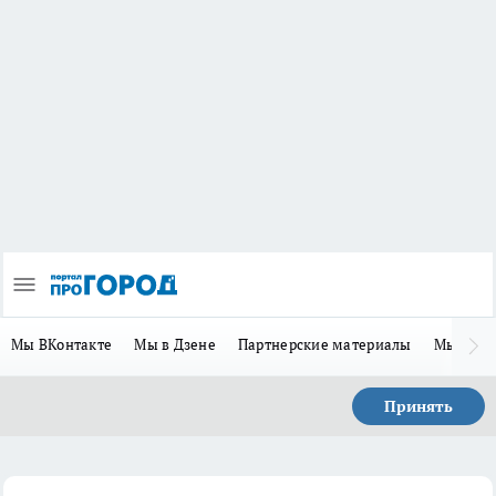
Мы ВКонтакте
Мы в Дзене
Партнерские материалы
Мы в Te
Принять