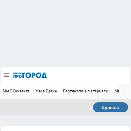
Мы ВКонтакте
Мы в Дзене
Партнерские материалы
Мы в Te
Принять