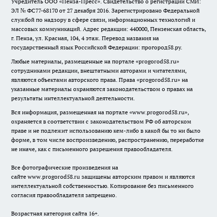
Учредитель ООО «Пенза-Пресс». Свидетельство о регистрации СМИ:
ЭЛ № ФС77-68170 от 27 декабря 2016. Зарегистрировано Федеральной
службой по надзору в сфере связи, информационных технологий и
массовых коммуникаций. Адрес редакции: 440000, Пензенская область,
г. Пенза, ул. Красная, 104, 4 этаж. Перевод названия на
государственный язык Российской Федерации: прогород58.ру.
Любые материалы, размещенные на портале «
progorod58.ru
»
сотрудниками редакции, внештатными авторами и читателями,
являются объектами авторского права. Права «
progorod58.ru
» на
указанные материалы охраняются законодательством о правах на
результаты интеллектуальной деятельности.
Вся информация, размещенная на портале «
www.progorod58.ru
»,
охраняется в соответствии с законодательством РФ об авторском
праве и не подлежит использованию кем-либо в какой бы то ни было
форме, в том числе воспроизведению, распространению, переработке
не иначе, как с письменного разрешения правообладателя.
Все фотографические произведения на
сайте
www.progorod58.ru
защищены авторским правом и являются
интеллектуальной собственностью. Копирование без письменного
согласия правообладателя запрещено.
Возрастная категория сайта 16+.