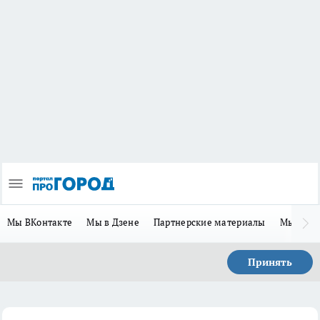
Мы ВКонтакте
Мы в Дзене
Партнерские материалы
Мы в Te
Принять