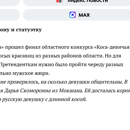
ону и статуэтку
та» прошел финал областного конкурса «Коса-девичья
осых красавиц из разных районов области. Но для
 Претенденткам нужно было пройти череду разных
льно мужское жюри.
чие проверялось, на сколько девушки общительны. В
яя Дарья Скомороина из Мокшана. Ей досталась коро
 русскую девушку с длинной косой.