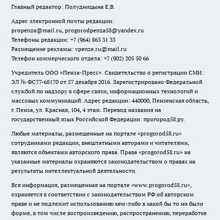
Главный редактор: Полудницына Е.В.
Адрес электронной почты редакции:
propenza@mail.ru
, progorodpenza58@yandex.ru
Телефоны редакции: +7 (964) 863 31 33
Размещение рекламы: vpenze.ru@mail.ru
Телефон коммерческого отдела: +7 (902) 205 50 66
Учредитель ООО «Пенза-Пресс». Свидетельство о регистрации СМИ:
ЭЛ № ФС77-68170 от 27 декабря 2016. Зарегистрировано Федеральной
службой по надзору в сфере связи, информационных технологий и
массовых коммуникаций. Адрес редакции: 440000, Пензенская область,
г. Пенза, ул. Красная, 104, 4 этаж. Перевод названия на
государственный язык Российской Федерации: прогород58.ру.
Любые материалы, размещенные на портале «
progorod58.ru
»
сотрудниками редакции, внештатными авторами и читателями,
являются объектами авторского права. Права «
progorod58.ru
» на
указанные материалы охраняются законодательством о правах на
результаты интеллектуальной деятельности.
Вся информация, размещенная на портале «
www.progorod58.ru
»,
охраняется в соответствии с законодательством РФ об авторском
праве и не подлежит использованию кем-либо в какой бы то ни было
форме, в том числе воспроизведению, распространению, переработке