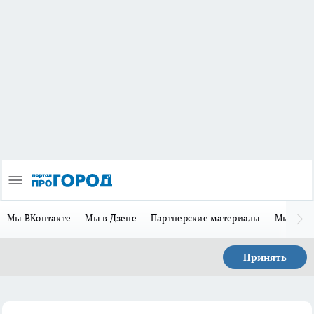
Мы ВКонтакте
Мы в Дзене
Партнерские материалы
Мы в Te
Принять