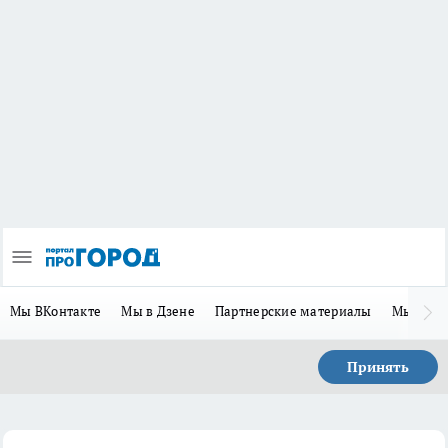
Мы ВКонтакте
Мы в Дзене
Партнерские материалы
Мы в Te
Принять