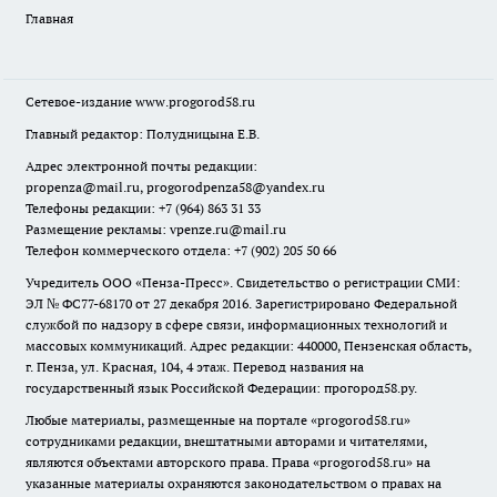
Главная
Сетевое-издание
www.progorod58.ru
Главный редактор: Полудницына Е.В.
Адрес электронной почты редакции:
propenza@mail.ru
, progorodpenza58@yandex.ru
Телефоны редакции: +7 (964) 863 31 33
Размещение рекламы: vpenze.ru@mail.ru
Телефон коммерческого отдела: +7 (902) 205 50 66
Учредитель ООО «Пенза-Пресс». Свидетельство о регистрации СМИ:
ЭЛ № ФС77-68170 от 27 декабря 2016. Зарегистрировано Федеральной
службой по надзору в сфере связи, информационных технологий и
массовых коммуникаций. Адрес редакции: 440000, Пензенская область,
г. Пенза, ул. Красная, 104, 4 этаж. Перевод названия на
государственный язык Российской Федерации: прогород58.ру.
Любые материалы, размещенные на портале «
progorod58.ru
»
сотрудниками редакции, внештатными авторами и читателями,
являются объектами авторского права. Права «
progorod58.ru
» на
указанные материалы охраняются законодательством о правах на