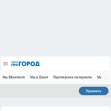
Мы ВКонтакте
Мы в Дзене
Партнерские материалы
Мы в Te
Принять