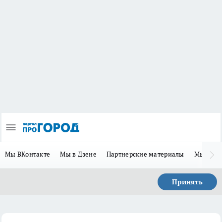
Мы ВКонтакте
Мы в Дзене
Партнерские материалы
Мы в Te
Принять