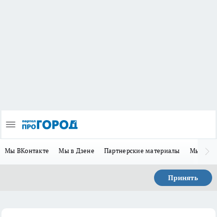
Мы ВКонтакте
Мы в Дзене
Партнерские материалы
Мы в Te
Принять