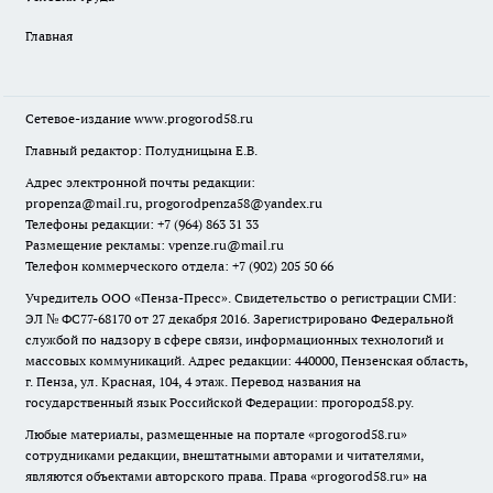
Главная
Сетевое-издание
www.progorod58.ru
Главный редактор: Полудницына Е.В.
Адрес электронной почты редакции:
propenza@mail.ru
, progorodpenza58@yandex.ru
Телефоны редакции: +7 (964) 863 31 33
Размещение рекламы: vpenze.ru@mail.ru
Телефон коммерческого отдела: +7 (902) 205 50 66
Учредитель ООО «Пенза-Пресс». Свидетельство о регистрации СМИ:
ЭЛ № ФС77-68170 от 27 декабря 2016. Зарегистрировано Федеральной
службой по надзору в сфере связи, информационных технологий и
массовых коммуникаций. Адрес редакции: 440000, Пензенская область,
г. Пенза, ул. Красная, 104, 4 этаж. Перевод названия на
государственный язык Российской Федерации: прогород58.ру.
Любые материалы, размещенные на портале «
progorod58.ru
»
сотрудниками редакции, внештатными авторами и читателями,
являются объектами авторского права. Права «
progorod58.ru
» на