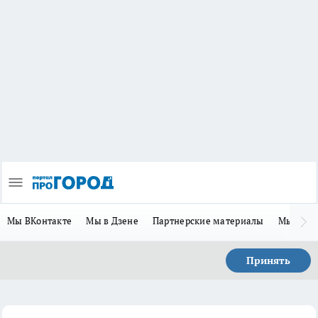
Мы ВКонтакте
Мы в Дзене
Партнерские материалы
Мы в Te
Принять