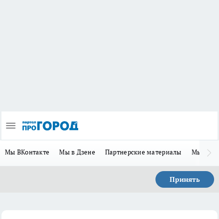
Мы ВКонтакте
Мы в Дзене
Партнерские материалы
Мы в Te
Принять