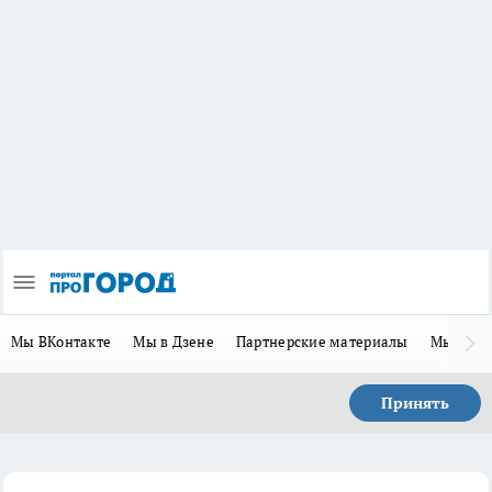
Мы ВКонтакте
Мы в Дзене
Партнерские материалы
Мы в Te
Принять