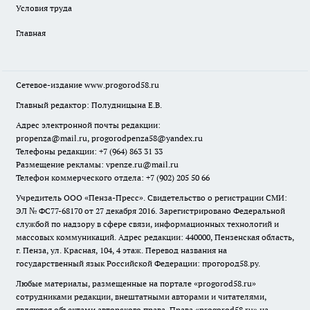
Условия труда
Главная
Сетевое-издание
www.progorod58.ru
Главный редактор: Полудницына Е.В.
Адрес электронной почты редакции:
propenza@mail.ru
, progorodpenza58@yandex.ru
Телефоны редакции: +7 (964) 863 31 33
Размещение рекламы: vpenze.ru@mail.ru
Телефон коммерческого отдела: +7 (902) 205 50 66
Учредитель ООО «Пенза-Пресс». Свидетельство о регистрации СМИ:
ЭЛ № ФС77-68170 от 27 декабря 2016. Зарегистрировано Федеральной
службой по надзору в сфере связи, информационных технологий и
массовых коммуникаций. Адрес редакции: 440000, Пензенская область,
г. Пенза, ул. Красная, 104, 4 этаж. Перевод названия на
государственный язык Российской Федерации: прогород58.ру.
Любые материалы, размещенные на портале «
progorod58.ru
»
сотрудниками редакции, внештатными авторами и читателями,
являются объектами авторского права. Права «
progorod58.ru
» на