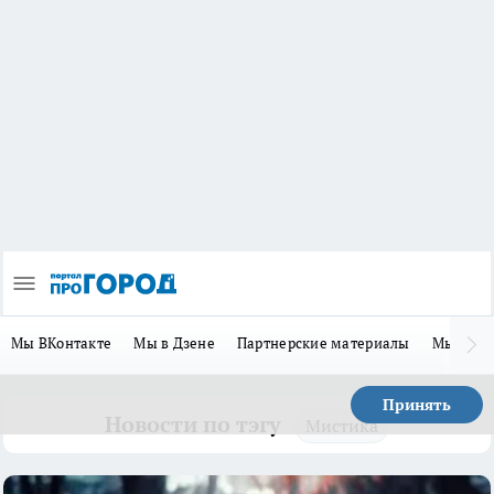
Мы ВКонтакте
Мы в Дзене
Партнерские материалы
Мы в Te
Принять
Новости по тэгу
Мистика