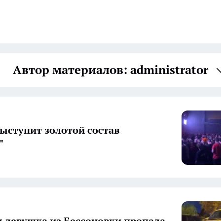
Автор материалов: administrator
выступит золотой состав
"
я девушка из Бессоновки пропала