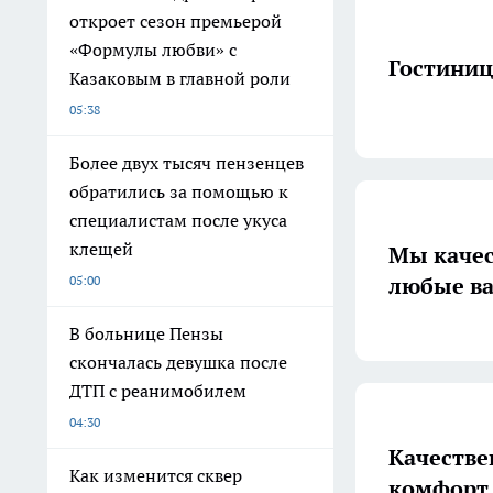
откроет сезон премьерой
«Формулы любви» с
Гостиниц
Казаковым в главной роли
05:38
Более двух тысяч пензенцев
обратились за помощью к
специалистам после укуса
клещей
Мы качес
любые в
05:00
В больнице Пензы
скончалась девушка после
ДТП с реанимобилем
04:30
Качестве
Как изменится сквер
комфорт