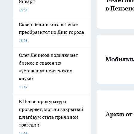
Января
в Пензен
16:33
Сквер Белинского в Пензе
преобразится ко Дню города
16:06
Олег Денисов подключает
Мобильна
бизнес к спасению
«уставших» пензенских
клумб
15:17
В Пензе прокуратура
проверяет, мог ли закрытый
Архив от 
шлагбаум стать причиной
трагедии
14:28