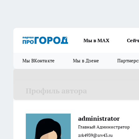
Мы в МАХ
Сейч
Мы ВКонтакте
Мы в Дзене
Партнерс
Профиль автора
administrator
Главный Администратор
zrk4939@srv43.ru