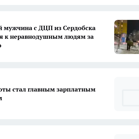
й мужчина с ДЦП из Сердобска
я к неравнодушным людям за
ю
оты стал главным зарплатным
м