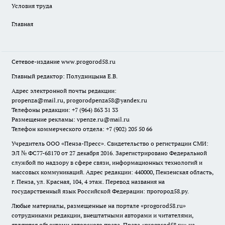
Условия труда
Главная
Сетевое-издание
www.progorod58.ru
Главный редактор: Полудницына Е.В.
Адрес электронной почты редакции:
propenza@mail.ru
, progorodpenza58@yandex.ru
Телефоны редакции: +7 (964) 863 31 33
Размещение рекламы: vpenze.ru@mail.ru
Телефон коммерческого отдела: +7 (902) 205 50 66
Учредитель ООО «Пенза-Пресс». Свидетельство о регистрации СМИ:
ЭЛ № ФС77-68170 от 27 декабря 2016. Зарегистрировано Федеральной
службой по надзору в сфере связи, информационных технологий и
массовых коммуникаций. Адрес редакции: 440000, Пензенская область,
г. Пенза, ул. Красная, 104, 4 этаж. Перевод названия на
государственный язык Российской Федерации: прогород58.ру.
Любые материалы, размещенные на портале «
progorod58.ru
»
сотрудниками редакции, внештатными авторами и читателями,
являются объектами авторского права. Права «
progorod58.ru
» на