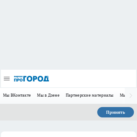
Мы ВКонтакте
Мы в Дзене
Партнерские материалы
Мы в Te
Принять