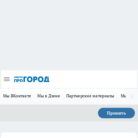
Мы ВКонтакте
Мы в Дзене
Партнерские материалы
Мы в Te
Принять