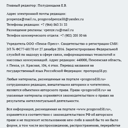
Главный редактор: Полудницына Е.В.
Адрес электронной почты редакции:
propenza@mail.ru
, progorodpenza58@yandex.ru
Телефоны редакции: +7 (964) 863 31 33
Размещение рекламы: vpenze.ru@mail.ru
Телефон коммерческого отдела: +7 (902) 205 50 66
Учредитель ООО «Пенза-Пресс». Свидетельство о регистрации СМИ:
ЭЛ № ФС77-68170 от 27 декабря 2016. Зарегистрировано Федеральной
службой по надзору в сфере связи, информационных технологий и
массовых коммуникаций. Адрес редакции: 440000, Пензенская область,
г. Пенза, ул. Красная, 104, 4 этаж. Перевод названия на
государственный язык Российской Федерации: прогород58.ру.
Любые материалы, размещенные на портале «
progorod58.ru
»
сотрудниками редакции, внештатными авторами и читателями,
являются объектами авторского права. Права «
progorod58.ru
» на
указанные материалы охраняются законодательством о правах на
результаты интеллектуальной деятельности.
Вся информация, размещенная на портале «
www.progorod58.ru
»,
охраняется в соответствии с законодательством РФ об авторском
праве и не подлежит использованию кем-либо в какой бы то ни было
форме, в том числе воспроизведению, распространению, переработке