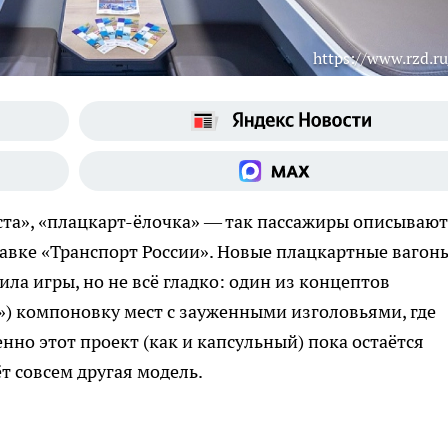
https://www.rzd.ru
еста», «плацкарт-ёлочка» — так пассажиры описывают
авке «Транспорт России». Новые плацкартные вагон
ла игры, но не всё гладко: один из концептов
) компоновку мест с зауженными изголовьями, где
но этот проект (как и капсульный) пока остаётся
ёт совсем другая модель.