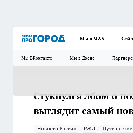
Мы в МАХ
Сейч
Мы ВКонтакте
Мы в Дзене
Партнерс
Стукнулся лбом о по
выглядит самый но
Новости России
РЖД
Путешестви