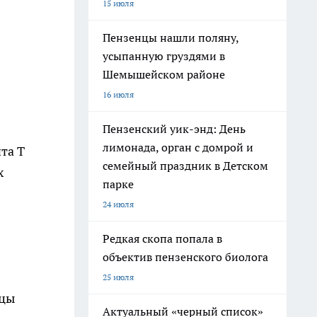
15 июля
Пензенцы нашли поляну,
усыпанную груздями в
Шемышейском районе
16 июля
Пензенский уик-энд: День
лимонада, орган с домрой и
та Т
семейный праздник в Детском
х
парке
24 июля
Редкая скопа попала в
объектив пензенского биолога
25 июля
ицы
Актуальный «черный список»