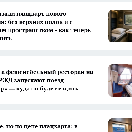
зали плацкарт нового
я: без верхних полок и с
м пространством - как теперь
дить
, а фешенебельный ресторан на
 РЖД запускают поезд
ур» — куда он будет ездить
е, но по цене плацкарта: в