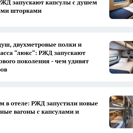
РЖД запускают капсулы с душем
ыми шторками
уш, двухметровые полки и
ласса "люкс": РЖД запускают
ового поколения - чем удивят
ров
м в отеле: РЖД запустили новые
ные вагоны с капсулами и