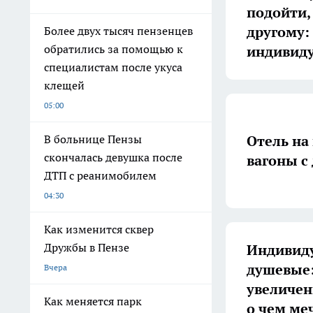
подойти, 
другому:
Более двух тысяч пензенцев
обратились за помощью к
индивид
специалистам после укуса
клещей
05:00
Отель на
В больнице Пензы
скончалась девушка после
вагоны с
ДТП с реанимобилем
04:30
Как изменится сквер
Дружбы в Пензе
Индивиду
душевые:
Вчера
увеличенн
Как меняется парк
о чем ме