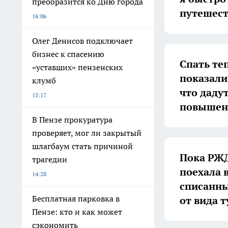
преобразится ко Дню города
путешес
16:06
Олег Денисов подключает
бизнес к спасению
Спать те
«уставших» пензенских
показали
клумб
что даду
15:17
повышен
В Пензе прокуратура
проверяет, мог ли закрытый
шлагбаум стать причиной
Пока РЖД
трагедии
поехала 
14:28
списанный
Бесплатная парковка в
от вида т
Пензе: кто и как может
сэкономить