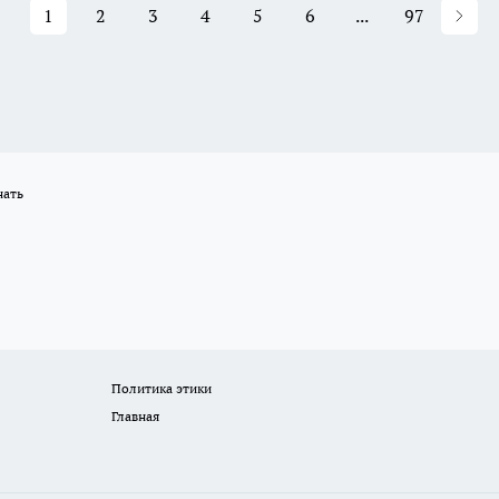
1
2
3
4
5
6
...
97
нать
Политика этики
Главная