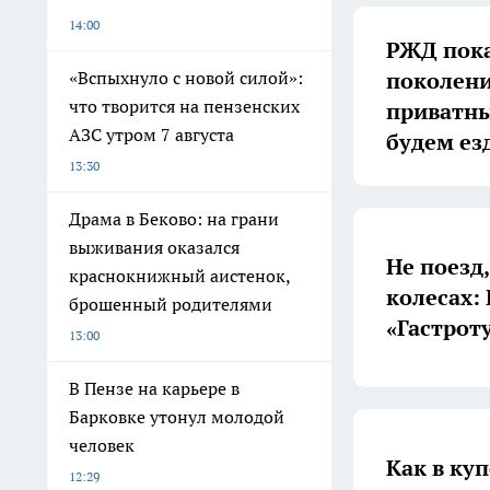
14:00
РЖД пока
поколени
«Вспыхнуло с новой силой»:
что творится на пензенских
приватны
АЗС утром 7 августа
будем ез
13:30
Драма в Беково: на грани
выживания оказался
Не поезд
краснокнижный аистенок,
колесах:
брошенный родителями
«Гастрот
13:00
В Пензе на карьере в
Барковке утонул молодой
человек
Как в куп
12:29