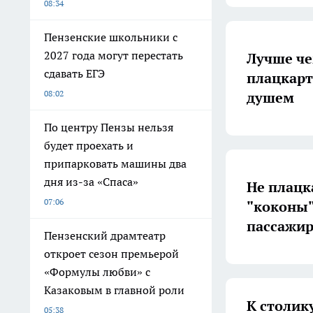
08:34
Пензенские школьники с
2027 года могут перестать
Лучше че
сдавать ЕГЭ
плацкарт
08:02
душем
По центру Пензы нельзя
будет проехать и
припарковать машины два
дня из-за «Спаса»
Не плацка
07:06
"коконы"
пассажир
Пензенский драмтеатр
откроет сезон премьерой
«Формулы любви» с
Казаковым в главной роли
К столик
05:38