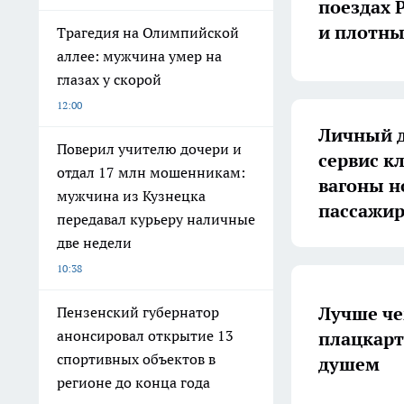
поездах 
и плотн
Трагедия на Олимпийской
аллее: мужчина умер на
глазах у скорой
12:00
Личный д
Поверил учителю дочери и
сервис к
отдал 17 млн мошенникам:
вагоны н
мужчина из Кузнецка
пассажи
передавал курьеру наличные
две недели
10:38
Лучше че
Пензенский губернатор
анонсировал открытие 13
плацкарт
спортивных объектов в
душем
регионе до конца года