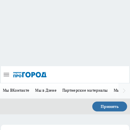
Мы ВКонтакте
Мы в Дзене
Партнерские материалы
Мы в Te
Принять