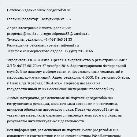
Сетевое-издание
www.progorod58.ru
Главный редактор: Полудницына Е.В.
Адрес электронной почты редакции:
propenza@mail.ru
, progorodpenza58@yandex.ru
Телефоны редакции: +7 (964) 863 31 33
Размещение рекламы: vpenze.ru@mail.ru
Телефон коммерческого отдела: +7 (902) 205 50 66
Учредитель ООО «Пенза-Пресс». Свидетельство о регистрации СМИ:
ЭЛ № ФС77-68170 от 27 декабря 2016. Зарегистрировано Федеральной
службой по надзору в сфере связи, информационных технологий и
массовых коммуникаций. Адрес редакции: 440000, Пензенская область,
г. Пенза, ул. Красная, 104, 4 этаж. Перевод названия на
государственный язык Российской Федерации: прогород58.ру.
Любые материалы, размещенные на портале «
progorod58.ru
»
сотрудниками редакции, внештатными авторами и читателями,
являются объектами авторского права. Права «
progorod58.ru
» на
указанные материалы охраняются законодательством о правах на
результаты интеллектуальной деятельности.
Вся информация, размещенная на портале «
www.progorod58.ru
»,
охраняется в соответствии с законодательством РФ об авторском