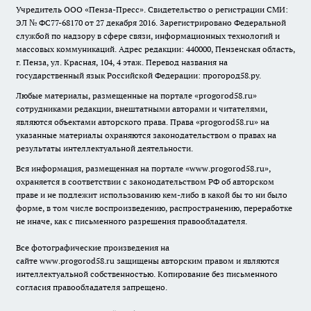
Учредитель ООО «Пенза-Пресс». Свидетельство о регистрации СМИ:
ЭЛ № ФС77-68170 от 27 декабря 2016. Зарегистрировано Федеральной
службой по надзору в сфере связи, информационных технологий и
массовых коммуникаций. Адрес редакции: 440000, Пензенская область,
г. Пенза, ул. Красная, 104, 4 этаж. Перевод названия на
государственный язык Российской Федерации: прогород58.ру.
Любые материалы, размещенные на портале «
progorod58.ru
»
сотрудниками редакции, внештатными авторами и читателями,
являются объектами авторского права. Права «
progorod58.ru
» на
указанные материалы охраняются законодательством о правах на
результаты интеллектуальной деятельности.
Вся информация, размещенная на портале «
www.progorod58.ru
»,
охраняется в соответствии с законодательством РФ об авторском
праве и не подлежит использованию кем-либо в какой бы то ни было
форме, в том числе воспроизведению, распространению, переработке
не иначе, как с письменного разрешения правообладателя.
Все фотографические произведения на
сайте
www.progorod58.ru
защищены авторским правом и являются
интеллектуальной собственностью. Копирование без письменного
согласия правообладателя запрещено.