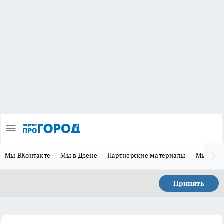
Мы ВКонтакте
Мы в Дзене
Партнерские материалы
Мы в Te
Принять