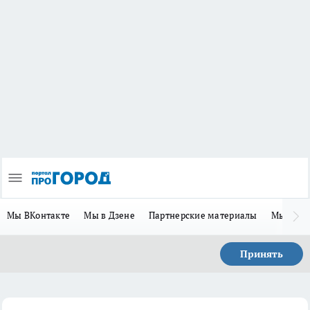
Мы ВКонтакте
Мы в Дзене
Партнерские материалы
Мы в Te
Принять