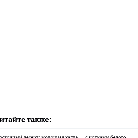
итайте также:
восточный десерт: молочная халва — с нотками белого