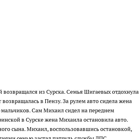
й возвращался из Сурска. Семья Шигаевых отдохнула
r возвращалась в Пензу. За рулем авто сидела жена
й-мальчиков. Сам Михаил сидел на переднем
инской в Сурске жена Михаила остановила авто.
го сына. Михаил, воспользовавшись остановкой,
ятиями семью застал патруль службы ДПС.