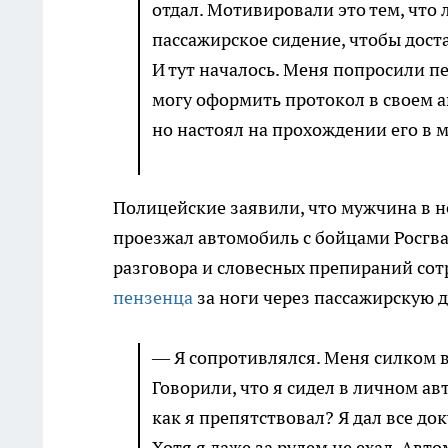
отдал. Мотивировали это тем, что 
пассажирское сидение, чтобы доста
И тут началось. Меня попросили пер
могу оформить протокол в своем а
но настоял на прохождении его в
Полицейские заявили, что мужчина в н
проезжал автомобиль с бойцами Росгва
разговора и словесных препираний со
пензенца
за ноги через пассажирскую 
— Я сопротивлялся. Меня силком в
Говорили, что я сидел в личном а
как я препятствовал? Я дал все до
Хотя я даже за рулем не ехал. Авто