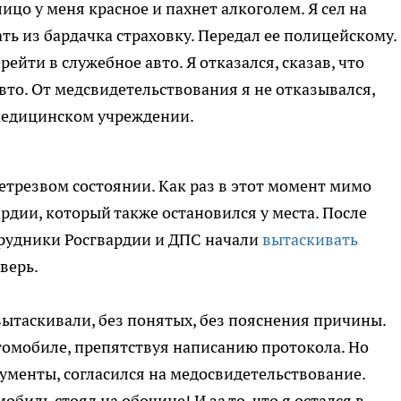
лицо у меня красное и пахнет алкоголем. Я сел на
ть из бардачка страховку. Передал ее полицейскому.
ейти в служебное авто. Я отказался, сказав, что
вто. От медсвидетельствования я не отказывался,
 медицинском учреждении.
етрезвом состоянии. Как раз в этот момент мимо
рдии, который также остановился у места. После
трудники Росгвардии и ДПС начали
вытаскивать
дверь.
ытаскивали, без понятых, без пояснения причины.
втомобиле, препятствуя написанию протокола. Но
кументы, согласился на медосвидетельствование.
мобиль стоял на обочине! И за то, что я остался в