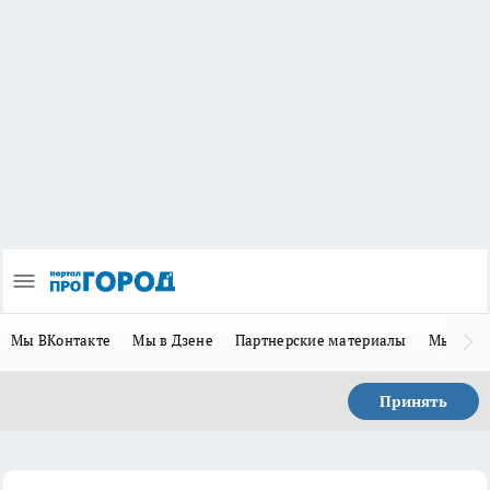
Мы ВКонтакте
Мы в Дзене
Партнерские материалы
Мы в Te
Принять