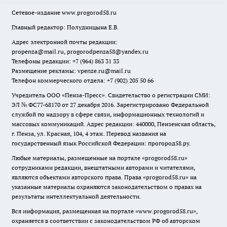
Сетевое-издание
www.progorod58.ru
Главный редактор: Полудницына Е.В.
Адрес электронной почты редакции:
propenza@mail.ru
, progorodpenza58@yandex.ru
Телефоны редакции: +7 (964) 863 31 33
Размещение рекламы: vpenze.ru@mail.ru
Телефон коммерческого отдела: +7 (902) 205 50 66
Учредитель ООО «Пенза-Пресс». Свидетельство о регистрации СМИ:
ЭЛ № ФС77-68170 от 27 декабря 2016. Зарегистрировано Федеральной
службой по надзору в сфере связи, информационных технологий и
массовых коммуникаций. Адрес редакции: 440000, Пензенская область,
г. Пенза, ул. Красная, 104, 4 этаж. Перевод названия на
государственный язык Российской Федерации: прогород58.ру.
Любые материалы, размещенные на портале «
progorod58.ru
»
сотрудниками редакции, внештатными авторами и читателями,
являются объектами авторского права. Права «
progorod58.ru
» на
указанные материалы охраняются законодательством о правах на
результаты интеллектуальной деятельности.
Вся информация, размещенная на портале «
www.progorod58.ru
»,
охраняется в соответствии с законодательством РФ об авторском