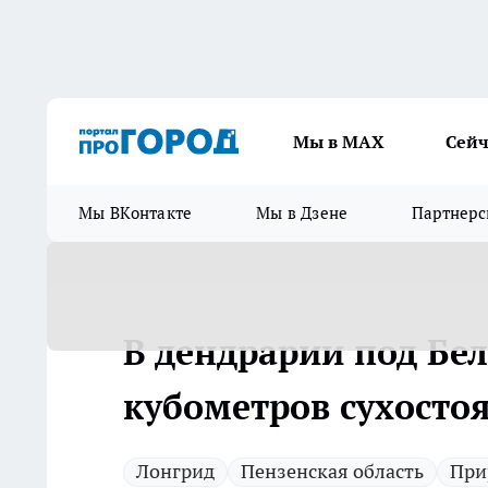
Мы в МАХ
Сейч
Мы ВКонтакте
Мы в Дзене
Партнерс
В дендрарии под Бе
кубометров сухосто
Лонгрид
Пензенская область
При