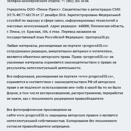
Телефон коммерческого отдела: +7 (902) 205 50 66
Учредитель ООО «Пенза-Пресс». Свидетельство о регистрации СМИ:
ЭЛ № ФС77-68170 от 27 декабря 2016. Зарегистрировано Федеральной
службой по надзору в сфере связи, информационных технологий и
массовых коммуникаций. Адрес редакции: 440000, Пензенская область,
г. Пенза, ул. Красная, 104, 4 этаж. Перевод названия на
государственный язык Российской Федерации: прогород58.ру.
Любые материалы, размещенные на портале «
progorod58.ru
»
сотрудниками редакции, внештатными авторами и читателями,
являются объектами авторского права. Права «
progorod58.ru
» на
указанные материалы охраняются законодательством о правах на
результаты интеллектуальной деятельности.
Вся информация, размещенная на портале «
www.progorod58.ru
»,
охраняется в соответствии с законодательством РФ об авторском
праве и не подлежит использованию кем-либо в какой бы то ни было
форме, в том числе воспроизведению, распространению, переработке
не иначе, как с письменного разрешения правообладателя.
Все фотографические произведения на
сайте
www.progorod58.ru
защищены авторским правом и являются
интеллектуальной собственностью. Копирование без письменного
согласия правообладателя запрещено.