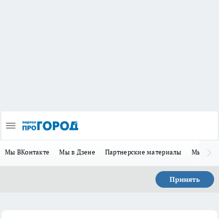
Мы ВКонтакте
Мы в Дзене
Партнерские материалы
Мы в Te
Принять