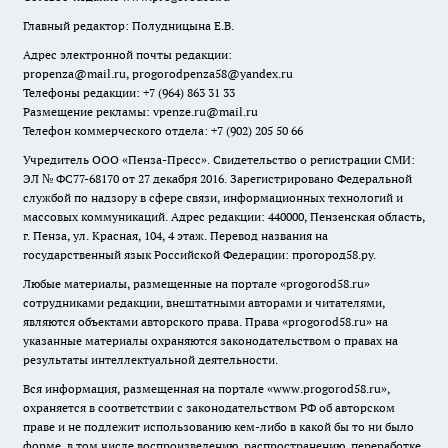
Главный редактор: Полудницына Е.В.
Адрес электронной почты редакции:
propenza@mail.ru
, progorodpenza58@yandex.ru
Телефоны редакции: +7 (964) 863 31 33
Размещение рекламы: vpenze.ru@mail.ru
Телефон коммерческого отдела: +7 (902) 205 50 66
Учредитель ООО «Пенза-Пресс». Свидетельство о регистрации СМИ:
ЭЛ № ФС77-68170 от 27 декабря 2016. Зарегистрировано Федеральной
службой по надзору в сфере связи, информационных технологий и
массовых коммуникаций. Адрес редакции: 440000, Пензенская область,
г. Пенза, ул. Красная, 104, 4 этаж. Перевод названия на
государственный язык Российской Федерации: прогород58.ру.
Любые материалы, размещенные на портале «
progorod58.ru
»
сотрудниками редакции, внештатными авторами и читателями,
являются объектами авторского права. Права «
progorod58.ru
» на
указанные материалы охраняются законодательством о правах на
результаты интеллектуальной деятельности.
Вся информация, размещенная на портале «
www.progorod58.ru
»,
охраняется в соответствии с законодательством РФ об авторском
праве и не подлежит использованию кем-либо в какой бы то ни было
форме, в том числе воспроизведению, распространению, переработке