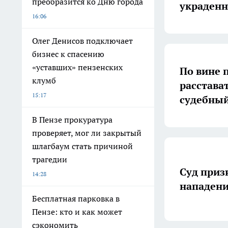
преобразится ко Дню города
украден
16:06
Олег Денисов подключает
бизнес к спасению
«уставших» пензенских
По вине 
клумб
расстава
15:17
судебный
В Пензе прокуратура
проверяет, мог ли закрытый
шлагбаум стать причиной
трагедии
Суд приз
14:28
нападени
Бесплатная парковка в
Пензе: кто и как может
сэкономить