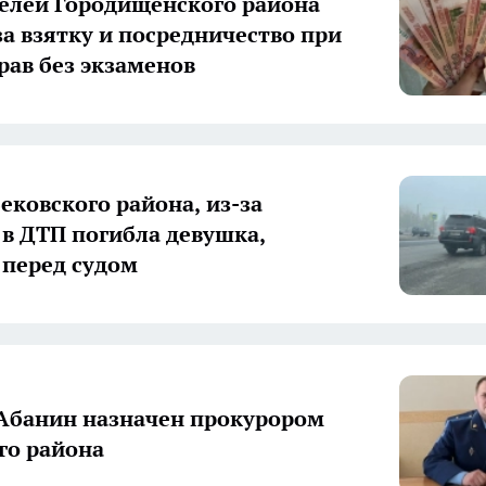
елей Городищенского района
за взятку и посредничество при
рав без экзаменов
ековского района, из-за
 в ДТП погибла девушка,
 перед судом
Абанин назначен прокурором
го района