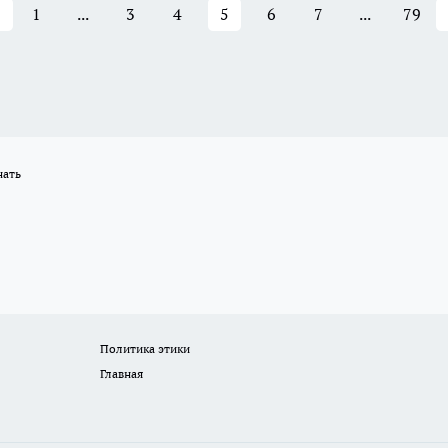
1
...
3
4
5
6
7
...
79
нать
Политика этики
Главная