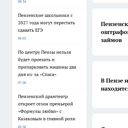
08:34
Пензенские школьники с
2027 года могут перестать
Пензенск
сдавать ЕГЭ
оштрафов
08:02
займов
По центру Пензы нельзя
будет проехать и
припарковать машины два
дня из-за «Спаса»
В Пензе 
07:06
находитс
Пензенский драмтеатр
откроет сезон премьерой
«Формулы любви» с
Казаковым в главной роли
05:38