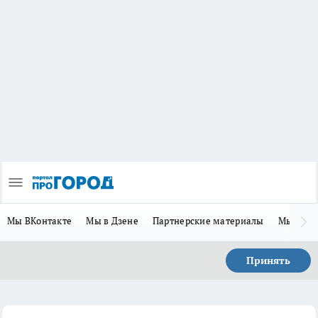
Мы ВКонтакте
Мы в Дзене
Партнерские материалы
Мы в Te
Принять