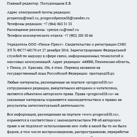
Главный редактор: Полудницына Е.В.
Адрес электронной почты редакции:
propenza@mail.ru
, progorodpenza58@yandex.ru
Телефоны редакции: +7 (964) 863 31 33
Размещение рекламы: vpenze.ru@mail.ru
Телефон коммерческого отдела: +7 (902) 205 50 66
Учредитель ООО «Пенза-Пресс». Свидетельство о регистрации СМИ:
ЭЛ № ФС77-68170 от 27 декабря 2016. Зарегистрировано Федеральной
службой по надзору в сфере связи, информационных технологий и
массовых коммуникаций. Адрес редакции: 440000, Пензенская область,
г. Пенза, ул. Красная, 104, 4 этаж. Перевод названия на
государственный язык Российской Федерации: прогород58.ру.
Любые материалы, размещенные на портале «
progorod58.ru
»
сотрудниками редакции, внештатными авторами и читателями,
являются объектами авторского права. Права «
progorod58.ru
» на
указанные материалы охраняются законодательством о правах на
результаты интеллектуальной деятельности.
Вся информация, размещенная на портале «
www.progorod58.ru
»,
охраняется в соответствии с законодательством РФ об авторском
праве и не подлежит использованию кем-либо в какой бы то ни было
форме, в том числе воспроизведению, распространению, переработке