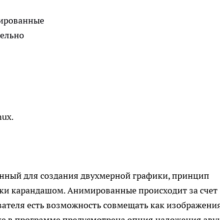
мированные
дельно
nux.
ченный для создания двухмерной графики, принцип
ки карандашом. Анимированные происходит за счет
ователя есть возможность совмещать как изображени
кже в программе предусмотрена опция наложения зву