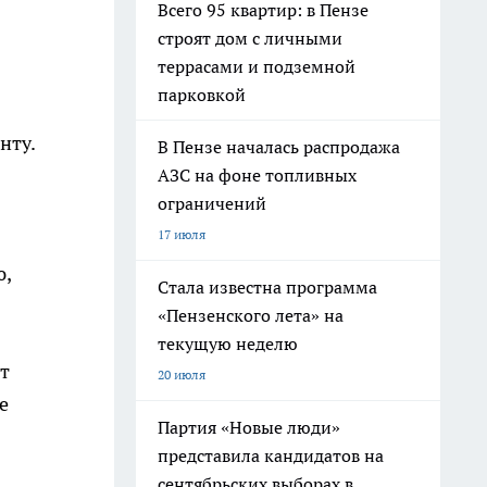
Всего 95 квартир: в Пензе
строят дом с личными
террасами и подземной
парковкой
нту.
В Пензе началась распродажа
АЗС на фоне топливных
ограничений
17 июля
ю,
Стала известна программа
«Пензенского лета» на
текущую неделю
т
20 июля
е
Партия «Новые люди»
представила кандидатов на
сентябрьских выборах в