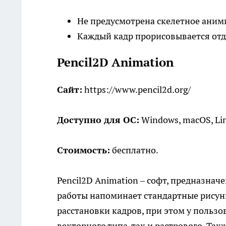
Не предусмотрена скелетное ани
Каждый кадр прорисовывается от
Pencil2D Animation
Сайт:
https://www.pencil2d.org/
Доступно для ОС:
Windows, macOS, Li
Стоимость:
бесплатно.
Pencil2D Animation – софт, предназна
работы напоминает стандартные рисун
расстановки кадров, при этом у польз
векторного типа, так и растрового. Та