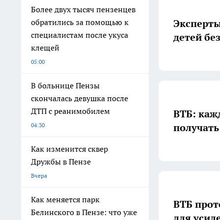
Более двух тысяч пензенцев
Эксперты
обратились за помощью к
специалистам после укуса
детей бе
клещей
05:00
В больнице Пензы
скончалась девушка после
ДТП с реанимобилем
ВТБ: каж
получать
04:30
Как изменится сквер
Дружбы в Пензе
Вчера
Как меняется парк
ВТБ прот
Белинского в Пензе: что уже
для усил