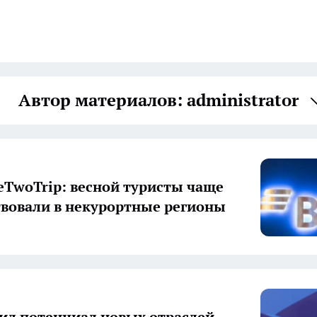
Автор материалов: administrator
eTwoTrip: весной туристы чаще
вовали в некурортные регионы
ил потенциал новых отраслей