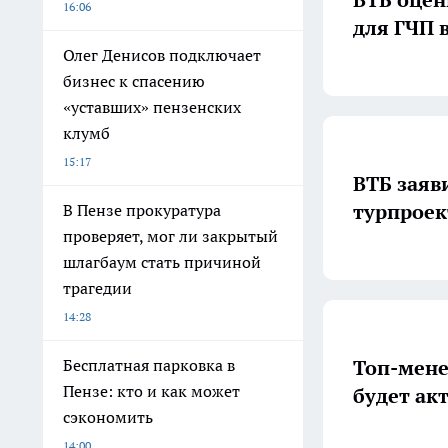
16:06
для ГЧП в
Олег Денисов подключает
бизнес к спасению
«уставших» пензенских
клумб
15:17
ВТБ заяв
турпроек
В Пензе прокуратура
проверяет, мог ли закрытый
шлагбаум стать причиной
трагедии
14:28
Топ-мене
Бесплатная парковка в
Пензе: кто и как может
будет ак
сэкономить
14:00