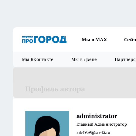
Мы в МАХ
Сейч
Мы ВКонтакте
Мы в Дзене
Партнерс
Профиль автора
administrator
Главный Администратор
zrk4939@srv43.ru