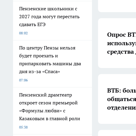
Пензенские школьники с
2027 года могут перестать
сдавать ЕГЭ
Опрос ВТ
08:02
использу
По центру Пензы нельзя
средства
будет проехать и
припарковать машины два
дня из-за «Спаса»
07:06
ВТБ: бол
Пензенский драмтеатр
общаться
откроет сезон премьерой
отделени
«Формулы любви» с
Казаковым в главной роли
05:38