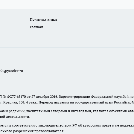
Политика этики
Главная
a58@yandex.ru
 № ФС77-68170 от 27 декабря 2016. Зарегистрировано Федеральной службой п
ул. Красная, 104, 4 этаж. Перевод названия на государственный язык Российско
ками редакции, внештатными авторами и читателями, являются объектами авто
ной деятельности.
няется в соответствии с законодательством РФ об авторском праве и не подлеж
ьменного разрешения правообладателя.