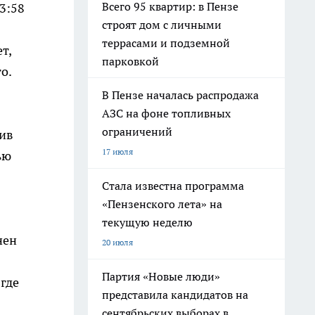
Всего 95 квартир: в Пензе
3:58
строят дом с личными
террасами и подземной
т,
парковкой
го.
В Пензе началась распродажа
АЗС на фоне топливных
ограничений
лив
17 июля
ью
Стала известна программа
«Пензенского лета» на
текущую неделю
нен
20 июля
Партия «Новые люди»
 где
представила кандидатов на
сентябрьских выборах в