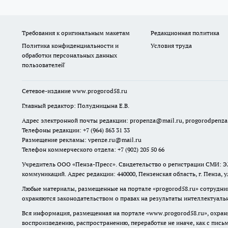
Требования к оригинальным макетам
Редакционная политика
Политика конфиденциальности и
Условия труда
обработки персональных данных
пользователей̆
Сетевое-издание
www.progorod58.ru
Главный редактор: Полудницына Е.В.
Адрес электронной почты редакции:
propenza@mail.ru
, progorodpenz
Телефоны редакции: +7 (964) 863 31 33
Размещение рекламы: vpenze.ru@mail.ru
Телефон коммерческого отдела: +7 (902) 205 50 66
Учредитель ООО «Пенза-Пресс». Свидетельство о регистрации СМИ: ЭЛ
коммуникаций. Адрес редакции: 440000, Пензенская область, г. Пенза, 
Любые материалы, размещенные на портале «
progorod58.ru
» сотрудни
охраняются законодательством о правах на результаты интеллектуаль
Вся информация, размещенная на портале «
www.progorod58.ru
», охра
воспроизведению, распространению, переработке не иначе, как с пис