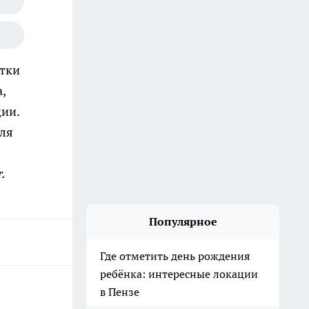
тки
,
ции.
для
.
Популярное
Где отметить день рождения
ребёнка: интересные локации
в Пензе