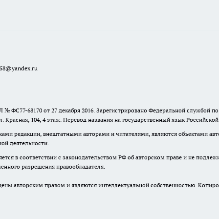
a58@yandex.ru
 № ФС77-68170 от 27 декабря 2016. Зарегистрировано Федеральной службой п
ул. Красная, 104, 4 этаж. Перевод названия на государственный язык Российско
ками редакции, внештатными авторами и читателями, являются объектами авто
ной деятельности.
няется в соответствии с законодательством РФ об авторском праве и не подлеж
ьменного разрешения правообладателя.
ны авторским правом и являются интеллектуальной собственностью. Копиров