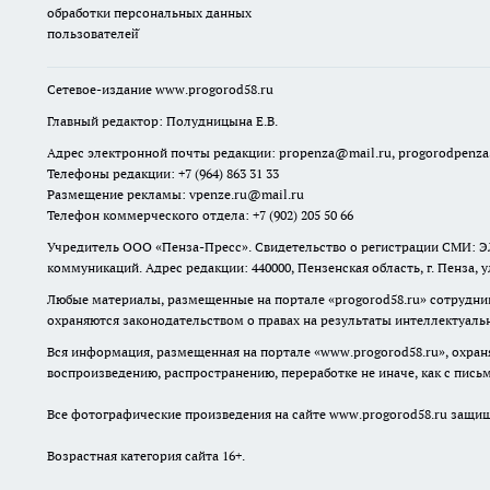
обработки персональных данных
пользователей̆
Сетевое-издание
www.progorod58.ru
Главный редактор: Полудницына Е.В.
Адрес электронной почты редакции:
propenza@mail.ru
, progorodpenz
Телефоны редакции: +7 (964) 863 31 33
Размещение рекламы: vpenze.ru@mail.ru
Телефон коммерческого отдела: +7 (902) 205 50 66
Учредитель ООО «Пенза-Пресс». Свидетельство о регистрации СМИ: ЭЛ
коммуникаций. Адрес редакции: 440000, Пензенская область, г. Пенза, 
Любые материалы, размещенные на портале «
progorod58.ru
» сотрудни
охраняются законодательством о правах на результаты интеллектуаль
Вся информация, размещенная на портале «
www.progorod58.ru
», охра
воспроизведению, распространению, переработке не иначе, как с пис
Все фотографические произведения на сайте
www.progorod58.ru
защище
Возрастная категория сайта 16+.