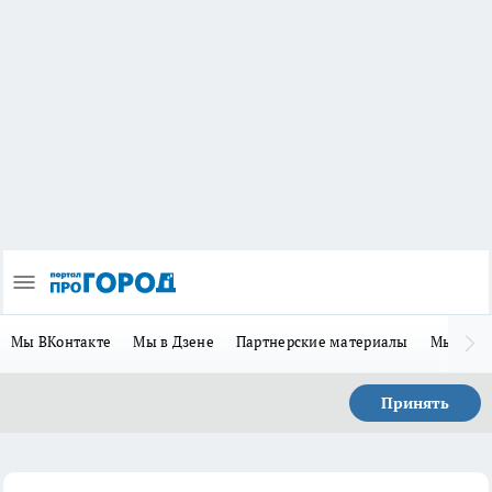
Мы ВКонтакте
Мы в Дзене
Партнерские материалы
Мы в Te
Принять