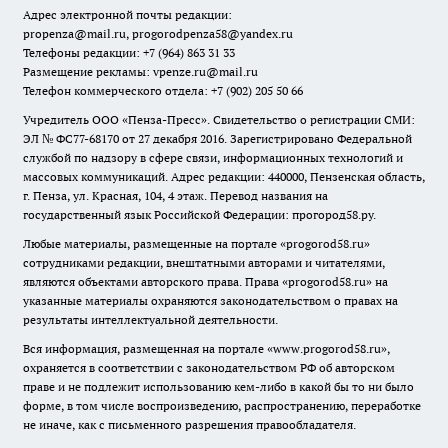
Адрес электронной почты редакции:
propenza@mail.ru
, progorodpenza58@yandex.ru
Телефоны редакции: +7 (964) 863 31 33
Размещение рекламы: vpenze.ru@mail.ru
Телефон коммерческого отдела: +7 (902) 205 50 66
Учредитель ООО «Пенза-Пресс». Свидетельство о регистрации СМИ:
ЭЛ № ФС77-68170 от 27 декабря 2016. Зарегистрировано Федеральной
службой по надзору в сфере связи, информационных технологий и
массовых коммуникаций. Адрес редакции: 440000, Пензенская область,
г. Пенза, ул. Красная, 104, 4 этаж. Перевод названия на
государственный язык Российской Федерации: прогород58.ру.
Любые материалы, размещенные на портале «
progorod58.ru
»
сотрудниками редакции, внештатными авторами и читателями,
являются объектами авторского права. Права «
progorod58.ru
» на
указанные материалы охраняются законодательством о правах на
результаты интеллектуальной деятельности.
Вся информация, размещенная на портале «
www.progorod58.ru
»,
охраняется в соответствии с законодательством РФ об авторском
праве и не подлежит использованию кем-либо в какой бы то ни было
форме, в том числе воспроизведению, распространению, переработке
не иначе, как с письменного разрешения правообладателя.