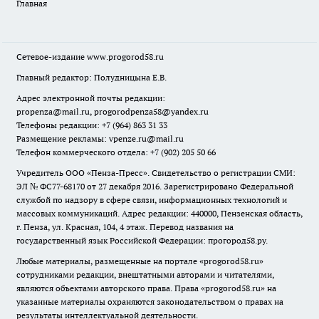
Главная
Сетевое-издание
www.progorod58.ru
Главный редактор: Полудницына Е.В.
Адрес электронной почты редакции:
propenza@mail.ru
, progorodpenza58@yandex.ru
Телефоны редакции: +7 (964) 863 31 33
Размещение рекламы: vpenze.ru@mail.ru
Телефон коммерческого отдела: +7 (902) 205 50 66
Учредитель ООО «Пенза-Пресс». Свидетельство о регистрации СМИ:
ЭЛ № ФС77-68170 от 27 декабря 2016. Зарегистрировано Федеральной
службой по надзору в сфере связи, информационных технологий и
массовых коммуникаций. Адрес редакции: 440000, Пензенская область,
г. Пенза, ул. Красная, 104, 4 этаж. Перевод названия на
государственный язык Российской Федерации: прогород58.ру.
Любые материалы, размещенные на портале «
progorod58.ru
»
сотрудниками редакции, внештатными авторами и читателями,
являются объектами авторского права. Права «
progorod58.ru
» на
указанные материалы охраняются законодательством о правах на
результаты интеллектуальной деятельности.