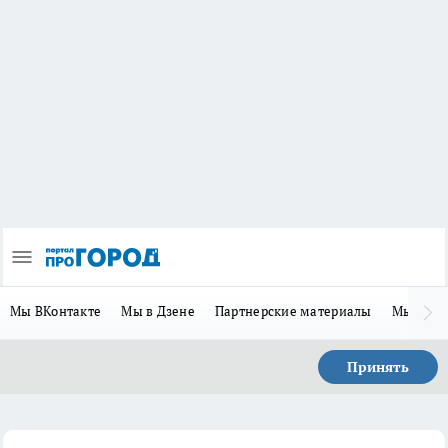
Мы ВКонтакте
Мы в Дзене
Партнерские материалы
Мы в Te
Принять