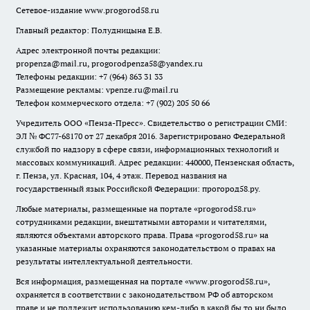
Сетевое-издание
www.progorod58.ru
Главный редактор: Полудницына Е.В.
Адрес электронной почты редакции:
propenza@mail.ru
, progorodpenza58@yandex.ru
Телефоны редакции: +7 (964) 863 31 33
Размещение рекламы: vpenze.ru@mail.ru
Телефон коммерческого отдела: +7 (902) 205 50 66
Учредитель ООО «Пенза-Пресс». Свидетельство о регистрации СМИ:
ЭЛ № ФС77-68170 от 27 декабря 2016. Зарегистрировано Федеральной
службой по надзору в сфере связи, информационных технологий и
массовых коммуникаций. Адрес редакции: 440000, Пензенская область,
г. Пенза, ул. Красная, 104, 4 этаж. Перевод названия на
государственный язык Российской Федерации: прогород58.ру.
Любые материалы, размещенные на портале «
progorod58.ru
»
сотрудниками редакции, внештатными авторами и читателями,
являются объектами авторского права. Права «
progorod58.ru
» на
указанные материалы охраняются законодательством о правах на
результаты интеллектуальной деятельности.
Вся информация, размещенная на портале «
www.progorod58.ru
»,
охраняется в соответствии с законодательством РФ об авторском
праве и не подлежит использованию кем-либо в какой бы то ни было