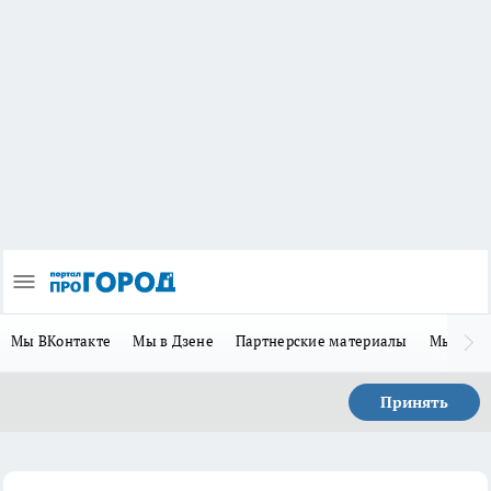
Мы ВКонтакте
Мы в Дзене
Партнерские материалы
Мы в Te
Принять