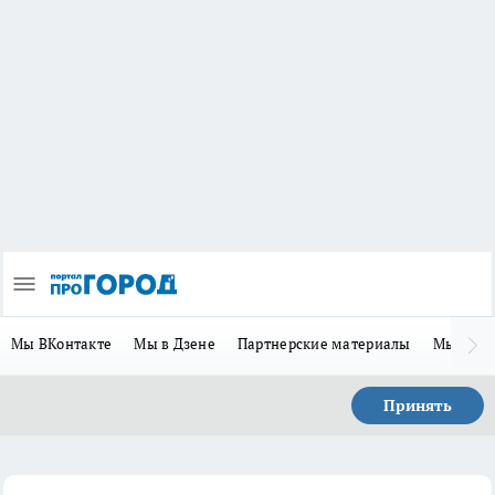
Мы ВКонтакте
Мы в Дзене
Партнерские материалы
Мы в Te
Принять