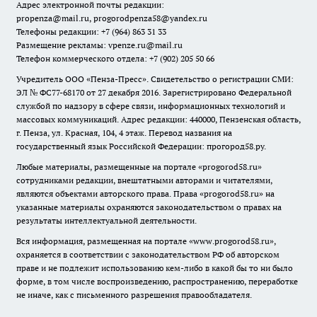
Адрес электронной почты редакции:
propenza@mail.ru
, progorodpenza58@yandex.ru
Телефоны редакции: +7 (964) 863 31 33
Размещение рекламы: vpenze.ru@mail.ru
Телефон коммерческого отдела: +7 (902) 205 50 66
Учредитель ООО «Пенза-Пресс». Свидетельство о регистрации СМИ:
ЭЛ № ФС77-68170 от 27 декабря 2016. Зарегистрировано Федеральной
службой по надзору в сфере связи, информационных технологий и
массовых коммуникаций. Адрес редакции: 440000, Пензенская область,
г. Пенза, ул. Красная, 104, 4 этаж. Перевод названия на
государственный язык Российской Федерации: прогород58.ру.
Любые материалы, размещенные на портале «
progorod58.ru
»
сотрудниками редакции, внештатными авторами и читателями,
являются объектами авторского права. Права «
progorod58.ru
» на
указанные материалы охраняются законодательством о правах на
результаты интеллектуальной деятельности.
Вся информация, размещенная на портале «
www.progorod58.ru
»,
охраняется в соответствии с законодательством РФ об авторском
праве и не подлежит использованию кем-либо в какой бы то ни было
форме, в том числе воспроизведению, распространению, переработке
не иначе, как с письменного разрешения правообладателя.