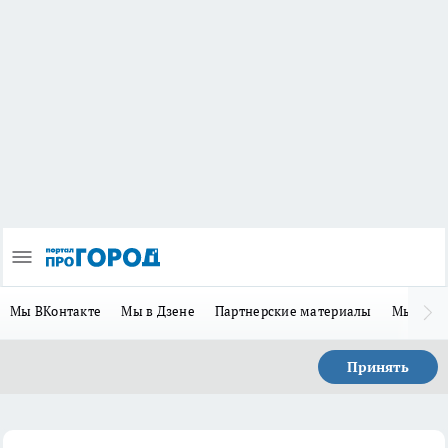
Мы ВКонтакте
Мы в Дзене
Партнерские материалы
Мы в Te
Принять