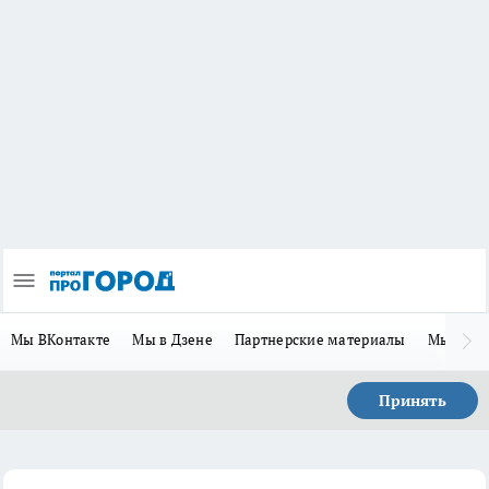
Мы ВКонтакте
Мы в Дзене
Партнерские материалы
Мы в Te
Принять