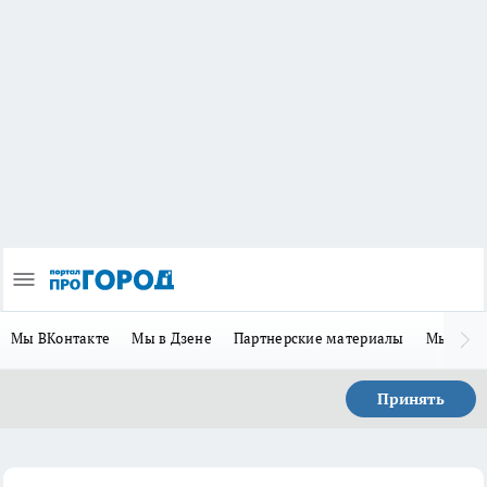
Мы ВКонтакте
Мы в Дзене
Партнерские материалы
Мы в Te
Принять