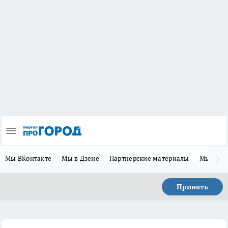
Мы ВКонтакте
Мы в Дзене
Партнерские материалы
Мы в Te
Принять