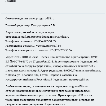
Главная
Сетевое-издание
www.progorod58.ru
Главный редактор: Полудницына Е.В.
Адрес электронной почты редакции:
propenza@mail.ru
, progorodpenza58@yandex.ru
Телефоны редакции: +7 (964) 863 31 33
Размещение рекламы: vpenze.ru@mail.ru
Телефон коммерческого отдела: +7 (902) 205 50 66
Учредитель ООО «Пенза-Пресс». Свидетельство о регистрации СМИ:
ЭЛ № ФС77-68170 от 27 декабря 2016. Зарегистрировано Федеральной
службой по надзору в сфере связи, информационных технологий и
массовых коммуникаций. Адрес редакции: 440000, Пензенская область,
г. Пенза, ул. Красная, 104, 4 этаж. Перевод названия на
государственный язык Российской Федерации: прогород58.ру.
Любые материалы, размещенные на портале «
progorod58.ru
»
сотрудниками редакции, внештатными авторами и читателями,
являются объектами авторского права. Права «
progorod58.ru
» на
указанные материалы охраняются законодательством о правах на
результаты интеллектуальной деятельности.