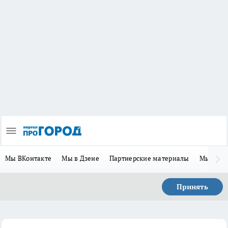
Мы ВКонтакте
Мы в Дзене
Партнерские материалы
Мы в Te
Принять