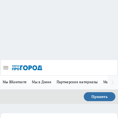
Мы ВКонтакте
Мы в Дзене
Партнерские материалы
Мы в Te
Принять