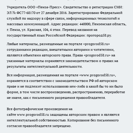
Учредитель ООО «Пенза-Пресс». Свидетельство о регистрации СМИ:
ЭЛ № ФС77-68170 от 27 декабря 2016. Зарегистрировано Федеральной
службой по надзору в сфере связи, информационных технологий и
массовых коммуникаций. Адрес редакции: 440000, Пензенская область,
г. Пенза, ул. Красная, 104, 4 этаж. Перевод названия на
государственный язык Российской Федерации: прогород58.ру.
Любые материалы, размещенные на портале «
progorod58.ru
»
сотрудниками редакции, внештатными авторами и читателями,
являются объектами авторского права. Права «
progorod58.ru
» на
указанные материалы охраняются законодательством о правах на
результаты интеллектуальной деятельности.
Вся информация, размещенная на портале «
www.progorod58.ru
»,
охраняется в соответствии с законодательством РФ об авторском
праве и не подлежит использованию кем-либо в какой бы то ни было
форме, в том числе воспроизведению, распространению, переработке
не иначе, как с письменного разрешения правообладателя.
Все фотографические произведения на
сайте
www.progorod58.ru
защищены авторским правом и являются
интеллектуальной собственностью. Копирование без письменного
согласия правообладателя запрещено.