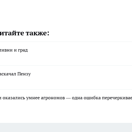
итайте также:
ливни и град
аскачал Пензу
и оказались умнее агрономов — одна ошибка перечеркива