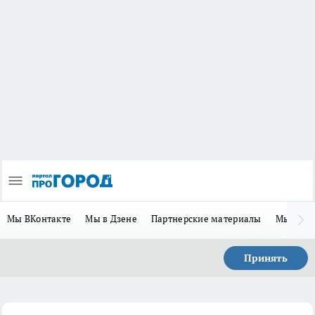
Мы ВКонтакте
Мы в Дзене
Партнерские материалы
Мы в Te
Принять