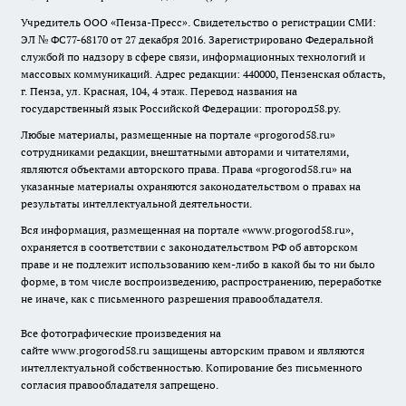
Учредитель ООО «Пенза-Пресс». Свидетельство о регистрации СМИ:
ЭЛ № ФС77-68170 от 27 декабря 2016. Зарегистрировано Федеральной
службой по надзору в сфере связи, информационных технологий и
массовых коммуникаций. Адрес редакции: 440000, Пензенская область,
г. Пенза, ул. Красная, 104, 4 этаж. Перевод названия на
государственный язык Российской Федерации: прогород58.ру.
Любые материалы, размещенные на портале «
progorod58.ru
»
сотрудниками редакции, внештатными авторами и читателями,
являются объектами авторского права. Права «
progorod58.ru
» на
указанные материалы охраняются законодательством о правах на
результаты интеллектуальной деятельности.
Вся информация, размещенная на портале «
www.progorod58.ru
»,
охраняется в соответствии с законодательством РФ об авторском
праве и не подлежит использованию кем-либо в какой бы то ни было
форме, в том числе воспроизведению, распространению, переработке
не иначе, как с письменного разрешения правообладателя.
Все фотографические произведения на
сайте
www.progorod58.ru
защищены авторским правом и являются
интеллектуальной собственностью. Копирование без письменного
согласия правообладателя запрещено.