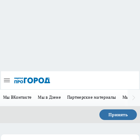
Мы ВКонтакте
Мы в Дзене
Партнерские материалы
Мы в Te
Принять