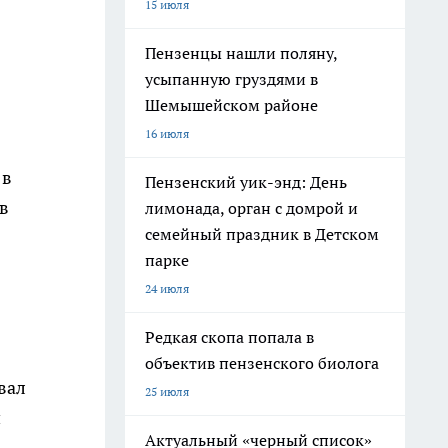
15 июля
Пензенцы нашли поляну,
усыпанную груздями в
Шемышейском районе
16 июля
 в
Пензенский уик-энд: День
в
лимонада, орган с домрой и
семейный праздник в Детском
парке
24 июля
Редкая скопа попала в
объектив пензенского биолога
вал
25 июля
и
Актуальный «черный список»